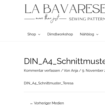
Zum
Inhalt
springen
Shop
Dirndlworkshop
Nähblog
Post
DIN_A4_Schnittmuste
navigation
Kommentar verfassen
/ Von
Anja
/
9. November 
DIN_A4_Schnittmuster_Teresa
←
Vorheriger Medien