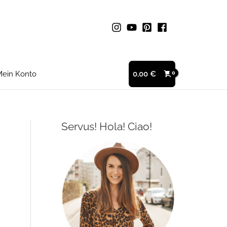
ein Konto
0,00
€
Servus! Hola! Ciao!