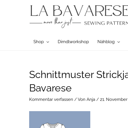
Zum
Inhalt
springen
Shop
Dirndlworkshop
Nähblog
Post
Schnittmuster Strick
navigation
Bavarese
Kommentar verfassen
/ Von
Anja
/
21. November