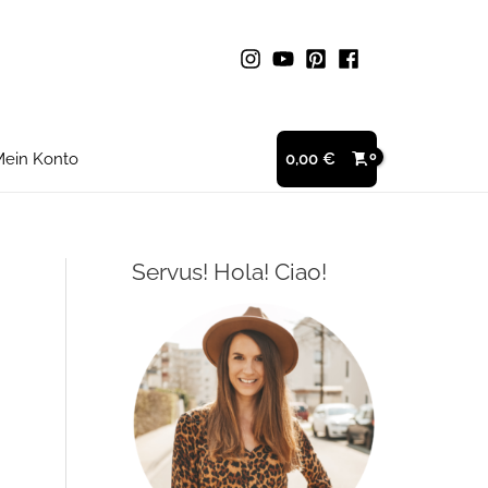
ein Konto
0,00
€
Servus! Hola! Ciao!