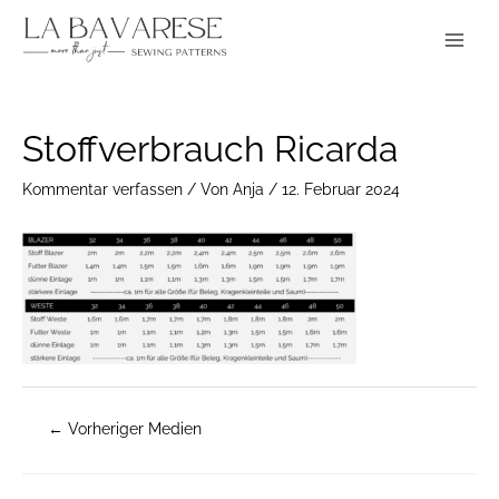
Zum
Main
Inhalt
Menu
springen
Post
Stoffverbrauch Ricarda
navigation
Kommentar verfassen
/ Von
Anja
/
12. Februar 2024
←
Vorheriger Medien