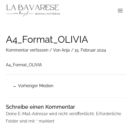
Zum
Main
Inhalt
Menu
springen
Post
A4_Format_OLIVIA
navigation
Kommentar verfassen
/ Von
Anja
/
15. Februar 2024
A4_Format_OLIVIA
←
Vorheriger Medien
Schreibe einen Kommentar
Deine E-Mail-Adresse wird nicht veröffentlicht.
Erforderliche
Felder sind mit
*
markiert