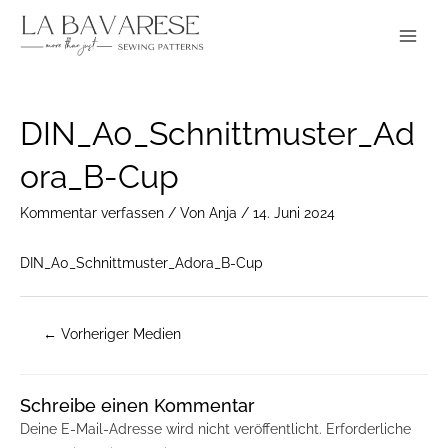
Zum
Main
Inhalt
Menu
springen
Post
DIN_A0_Schnittmuster_Ad
navigation
ora_B-Cup
Kommentar verfassen
/ Von
Anja
/
14. Juni 2024
DIN_A0_Schnittmuster_Adora_B-Cup
←
Vorheriger Medien
Schreibe einen Kommentar
Deine E-Mail-Adresse wird nicht veröffentlicht.
Erforderliche