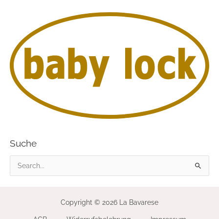
Suche
S
u
c
Copyright © 2026 La Bavarese
h