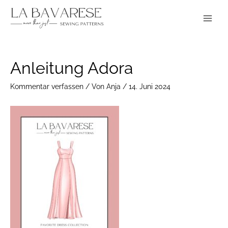
Zum
Main
Inhalt
Menu
springen
Post
Anleitung Adora
navigation
Kommentar verfassen
/ Von
Anja
/
14. Juni 2024