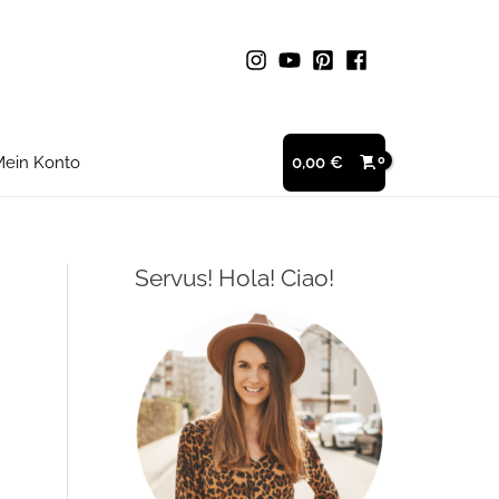
ein Konto
0,00
€
Servus! Hola! Ciao!