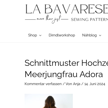
Zum
Inhalt
springen
Shop
Dirndlworkshop
Nähblog
Post
Schnittmuster Hochze
navigation
Meerjungfrau Adora
Kommentar verfassen
/ Von
Anja
/
14. Juni 2024