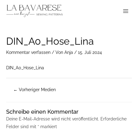
Zum
Main
Inhalt
Menu
springen
Post
DIN_A0_Hose_Lina
navigation
Kommentar verfassen
/ Von
Anja
/
15. Juli 2024
DIN_A0_Hose_Lina
←
Vorheriger Medien
Schreibe einen Kommentar
Deine E-Mail-Adresse wird nicht veröffentlicht.
Erforderliche
Felder sind mit
*
markiert