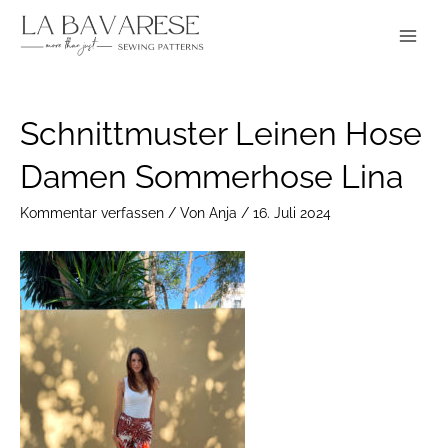
Zum
Main
Inhalt
Menu
springen
Post
Schnittmuster Leinen Hose
navigation
Damen Sommerhose Lina
Kommentar verfassen
/ Von
Anja
/
16. Juli 2024