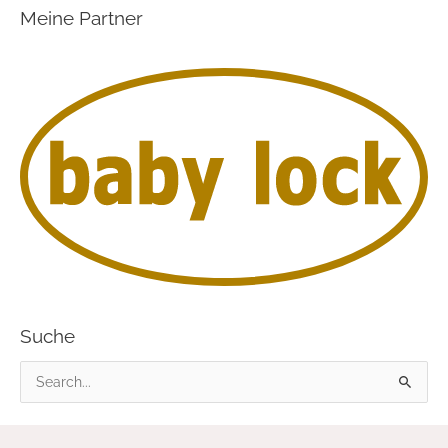
Meine Partner
Suche
S
u
c