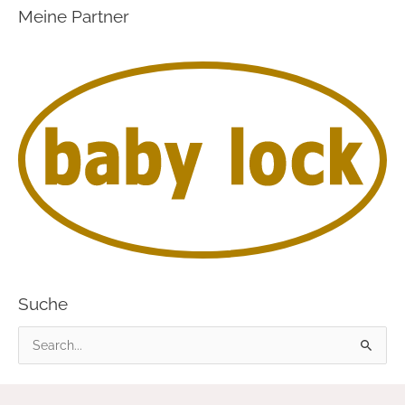
Meine Partner
Suche
S
u
c