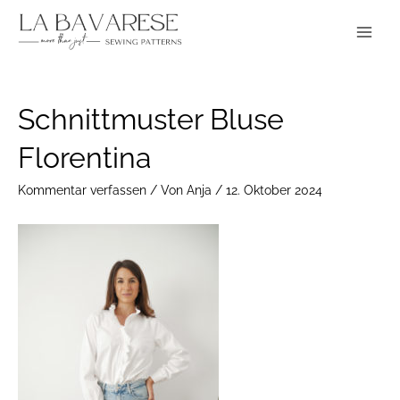
Zum
Main
Inhalt
Menu
springen
Post
Schnittmuster Bluse
navigation
Florentina
Kommentar verfassen
/ Von
Anja
/
12. Oktober 2024