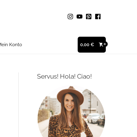
ein Konto
0,00
€
Servus! Hola! Ciao!