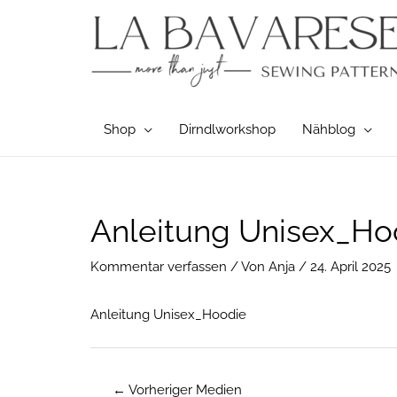
Zum
Inhalt
springen
Shop
Dirndlworkshop
Nähblog
Post
Anleitung Unisex_Ho
navigation
Kommentar verfassen
/ Von
Anja
/
24. April 2025
Anleitung Unisex_Hoodie
←
Vorheriger Medien