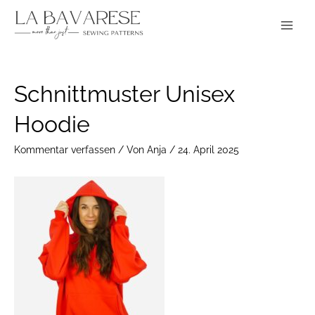
Zum
Main
Inhalt
Menu
springen
Post
Schnittmuster Unisex
navigation
Hoodie
Kommentar verfassen
/ Von
Anja
/
24. April 2025