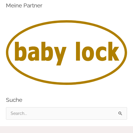
Meine Partner
Suche
S
u
c