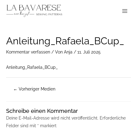
Zum
Main
Inhalt
Menu
springen
Post
Anleitung_Rafaela_BCup_
navigation
Kommentar verfassen
/ Von
Anja
/
11. Juli 2025
Anleitung_Rafaela_BCup_
←
Vorheriger Medien
Schreibe einen Kommentar
Deine E-Mail-Adresse wird nicht veröffentlicht.
Erforderliche
Felder sind mit
*
markiert