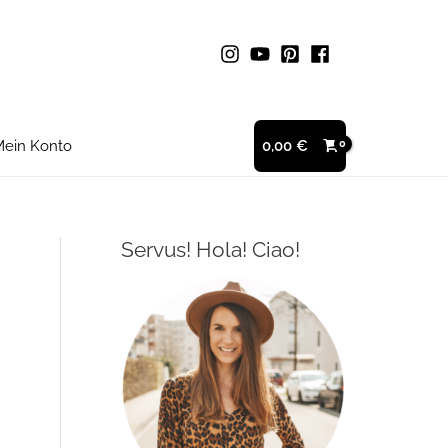
ein Konto
0,00
€
Servus! Hola! Ciao!