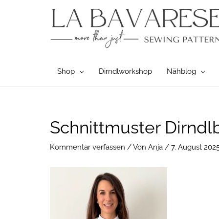
Zum
Inhalt
springen
Shop
Dirndlworkshop
Nähblog
Post
Schnittmuster Dirndl
navigation
Kommentar verfassen
/ Von
Anja
/
7. August 202