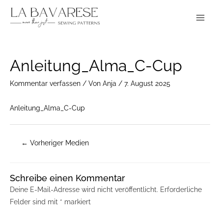
Zum
Main
Inhalt
Menu
springen
Post
Anleitung_Alma_C-Cup
navigation
Kommentar verfassen
/ Von
Anja
/
7. August 2025
Anleitung_Alma_C-Cup
←
Vorheriger Medien
Schreibe einen Kommentar
Deine E-Mail-Adresse wird nicht veröffentlicht.
Erforderliche
Felder sind mit
*
markiert