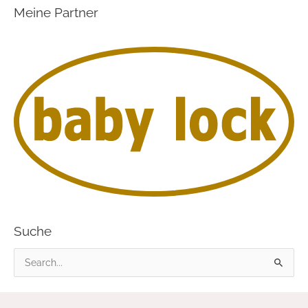
Meine Partner
Suche
S
u
c