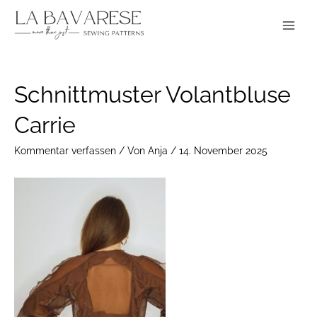
Zum
Main
Inhalt
Menu
springen
Post
Schnittmuster Volantbluse
navigation
Carrie
Kommentar verfassen
/ Von
Anja
/
14. November 2025