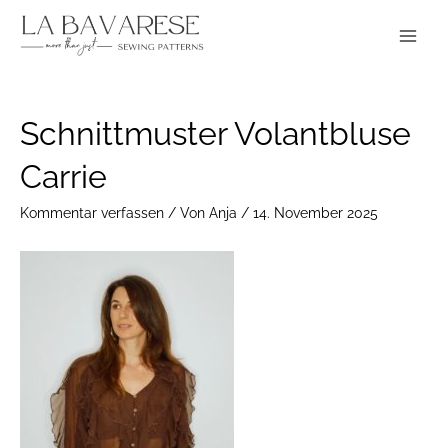
Zum
Main
Inhalt
Menu
springen
Post
Schnittmuster Volantbluse
navigation
Carrie
Kommentar verfassen
/ Von
Anja
/
14. November 2025