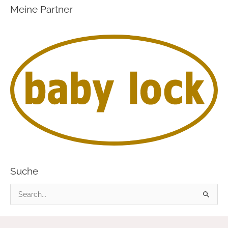
Meine Partner
Suche
S
u
c