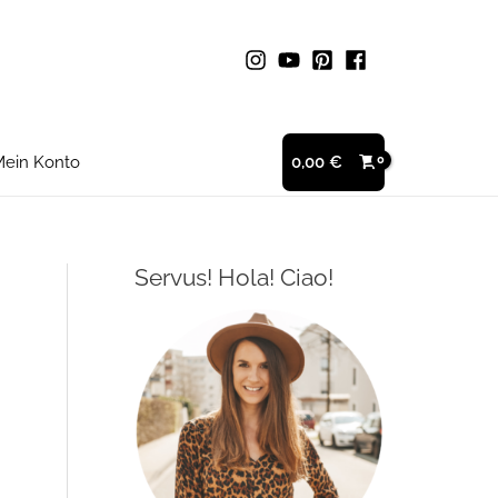
ein Konto
0,00
€
Servus! Hola! Ciao!