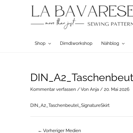
Zum
Inhalt
springen
Shop
Dirndlworkshop
Nähblog
Post
DIN_A2_Taschenbeute
navigation
Kommentar verfassen
/ Von
Anja
/
20. Mai 2026
DIN_A2_Taschenbeutel_SignatureSkirt
←
Vorheriger Medien