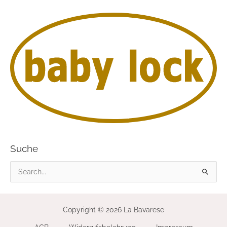
Suche
S
u
c
Copyright © 2026 La Bavarese
h