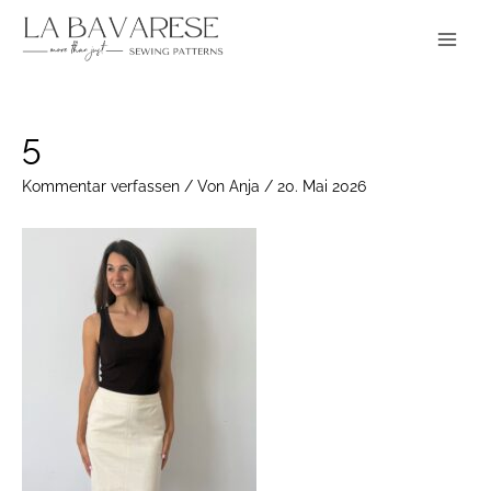
Zum
Main
Inhalt
Menu
springen
Post
5
navigation
Kommentar verfassen
/ Von
Anja
/
20. Mai 2026