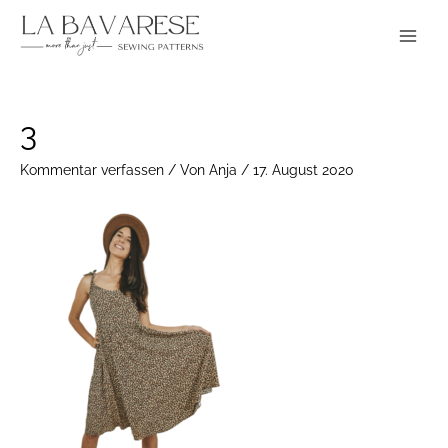
Zum
Main
Inhalt
Menu
springen
Post
3
navigation
Kommentar verfassen
/ Von
Anja
/
17. August 2020