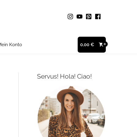
ein Konto
0,00
€
Servus! Hola! Ciao!