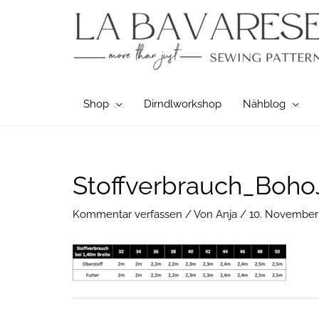
Zum
Inhalt
springen
Shop
Dirndlworkshop
Nähblog
Post
Stoffverbrauch_Boh
navigation
Kommentar verfassen
/ Von
Anja
/
10. November