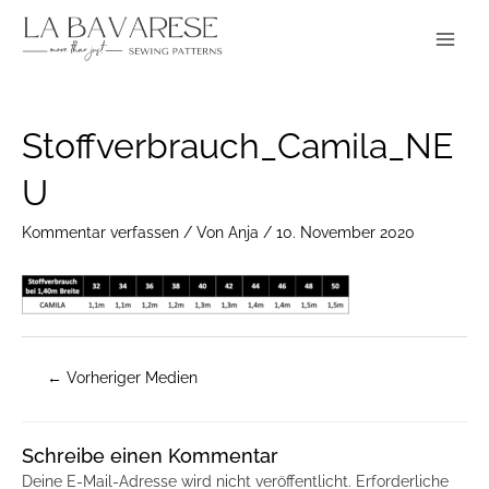
Zum
Main
Inhalt
Menu
springen
Post
Stoffverbrauch_Camila_NE
navigation
U
Kommentar verfassen
/ Von
Anja
/
10. November 2020
←
Vorheriger Medien
Schreibe einen Kommentar
Deine E-Mail-Adresse wird nicht veröffentlicht.
Erforderliche