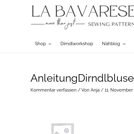
Zum
Inhalt
springen
Shop
Dirndlworkshop
Nähblog
Post
AnleitungDirndlblus
navigation
Kommentar verfassen
/ Von
Anja
/
11. November