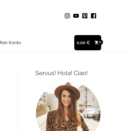
ein Konto
0,00
€
Servus! Hola! Ciao!