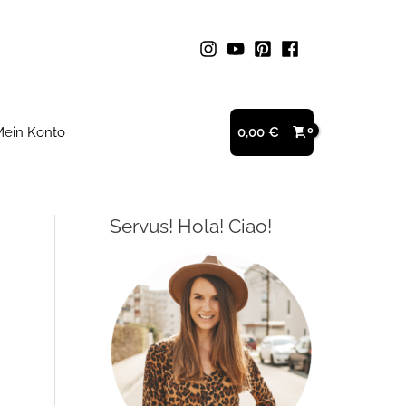
ein Konto
0,00
€
Servus! Hola! Ciao!