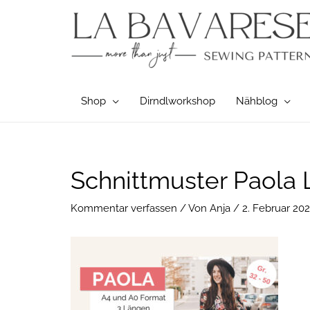
Zum
Inhalt
springen
Shop
Dirndlworkshop
Nähblog
Post
Schnittmuster Paola 
navigation
Kommentar verfassen
/ Von
Anja
/
2. Februar 202