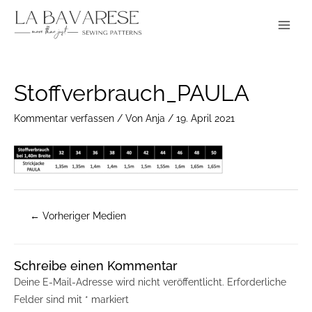
Zum
Main
Inhalt
Menu
springen
Post
Stoffverbrauch_PAULA
navigation
Kommentar verfassen
/ Von
Anja
/
19. April 2021
←
Vorheriger Medien
Schreibe einen Kommentar
Deine E-Mail-Adresse wird nicht veröffentlicht.
Erforderliche
Felder sind mit
*
markiert