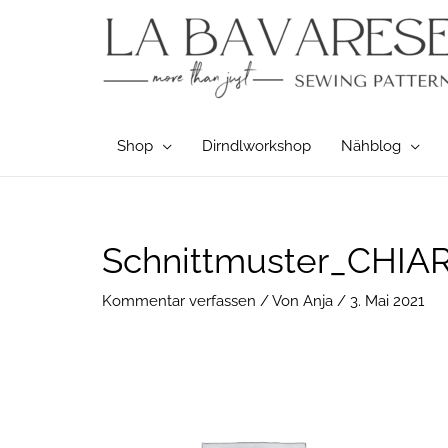
Zum
Inhalt
springen
Shop
Dirndlworkshop
Nähblog
Post
Schnittmuster_CHIA
navigation
Kommentar verfassen
/ Von
Anja
/
3. Mai 2021