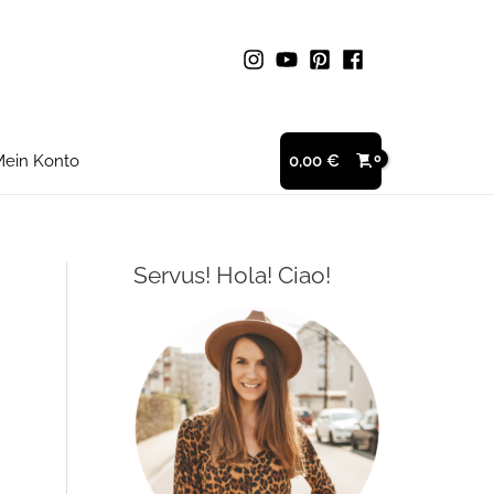
ein Konto
0,00
€
Servus! Hola! Ciao!