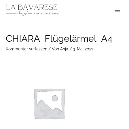
Zum
Main
Inhalt
Menu
springen
Post
CHIARA_Flügelärmel_A4
navigation
Kommentar verfassen
/ Von
Anja
/
3. Mai 2021