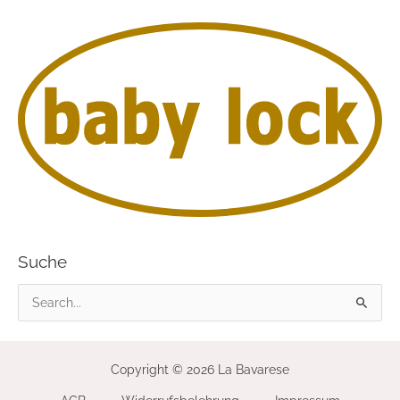
Suche
S
u
c
Copyright © 2026 La Bavarese
h