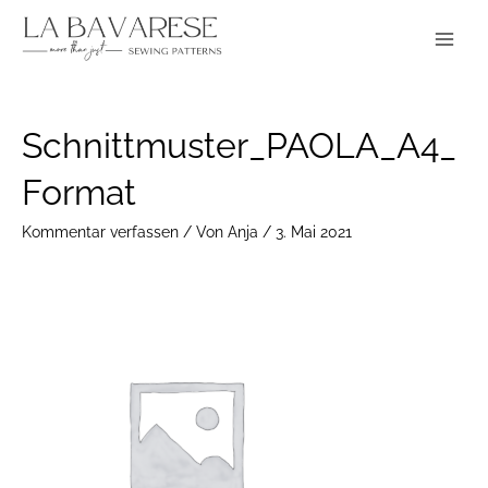
Zum
Main
Inhalt
Menu
springen
Post
Schnittmuster_PAOLA_A4_
navigation
Format
Kommentar verfassen
/ Von
Anja
/
3. Mai 2021