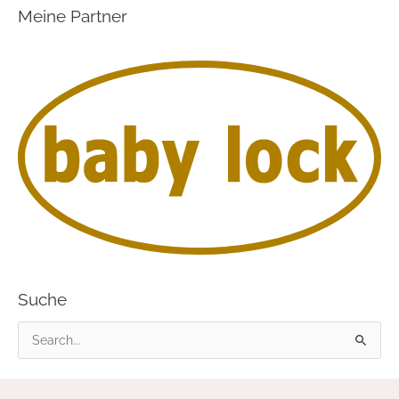
Meine Partner
Suche
S
u
c