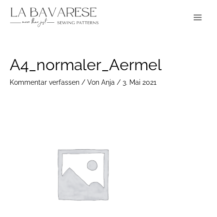
Zum
Main
Inhalt
Menu
springen
Post
A4_normaler_Aermel
navigation
Kommentar verfassen
/ Von
Anja
/
3. Mai 2021