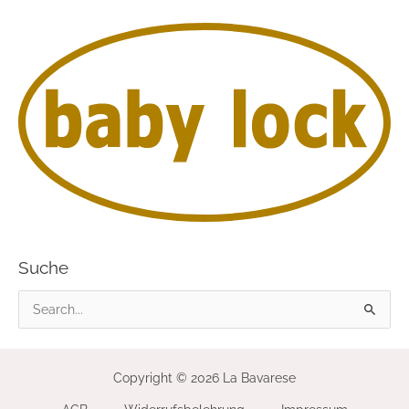
Suche
S
u
c
Copyright © 2026 La Bavarese
h