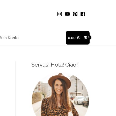
ein Konto
0,00
€
Servus! Hola! Ciao!