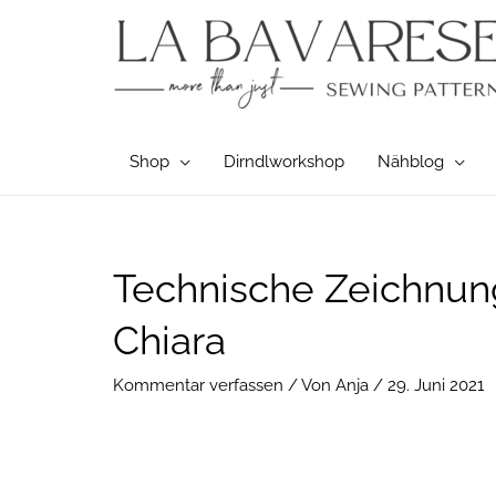
Zum
Inhalt
springen
Shop
Dirndlworkshop
Nähblog
Post
Technische Zeichnung
navigation
Chiara
Kommentar verfassen
/ Von
Anja
/
29. Juni 2021