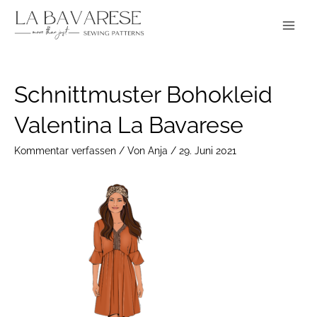
Zum
Main
Inhalt
Menu
springen
Post
Schnittmuster Bohokleid
navigation
Valentina La Bavarese
Kommentar verfassen
/ Von
Anja
/
29. Juni 2021