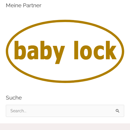
Meine Partner
Suche
S
u
c