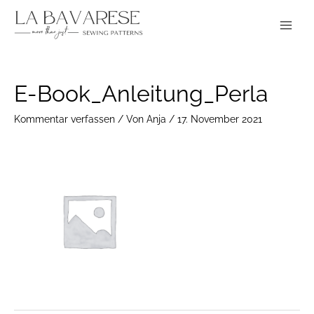
Zum
Main
Inhalt
Menu
springen
Post
E-Book_Anleitung_Perla
navigation
Kommentar verfassen
/ Von
Anja
/
17. November 2021