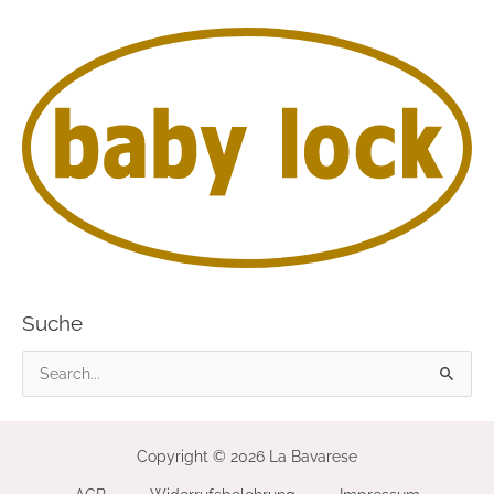
Suche
S
u
c
Copyright © 2026 La Bavarese
h