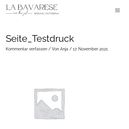
Zum
Main
Inhalt
Menu
springen
Post
Seite_Testdruck
navigation
Kommentar verfassen
/ Von
Anja
/
17. November 2021