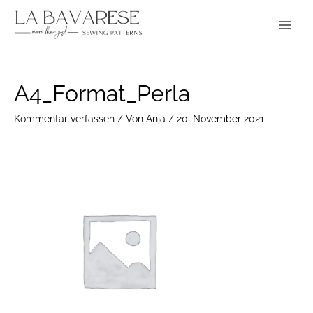
Zum
Main
Inhalt
Menu
springen
Post
A4_Format_Perla
navigation
Kommentar verfassen
/ Von
Anja
/
20. November 2021