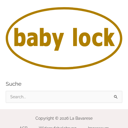
Suche
S
u
c
Copyright © 2026 La Bavarese
h