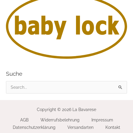
Suche
S
u
c
Copyright © 2026 La Bavarese
h
AGB
Widerrufsbelehrung
Impressum
e
Datenschutzerklärung
Versandarten
Kontakt
n