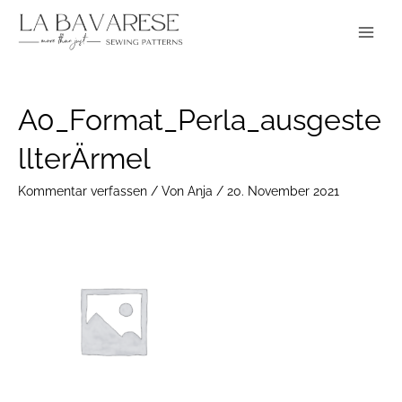
Zum
Main
Inhalt
Menu
springen
Post
A0_Format_Perla_ausgeste
navigation
llterÄrmel
Kommentar verfassen
/ Von
Anja
/
20. November 2021