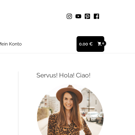
ein Konto
0,00
€
Servus! Hola! Ciao!