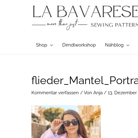
Zum
Inhalt
springen
Shop
Dirndlworkshop
Nähblog
Post
flieder_Mantel_Portra
navigation
Kommentar verfassen
/ Von
Anja
/
13. Dezember