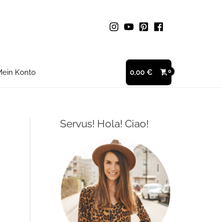
ein Konto
0,00
€
Servus! Hola! Ciao!