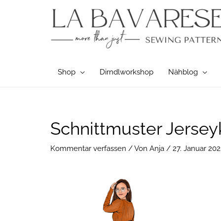
Zum
Inhalt
springen
Shop
Dirndlworkshop
Nähblog
Post
Schnittmuster Jersey
navigation
Kommentar verfassen
/ Von
Anja
/
27. Januar 202