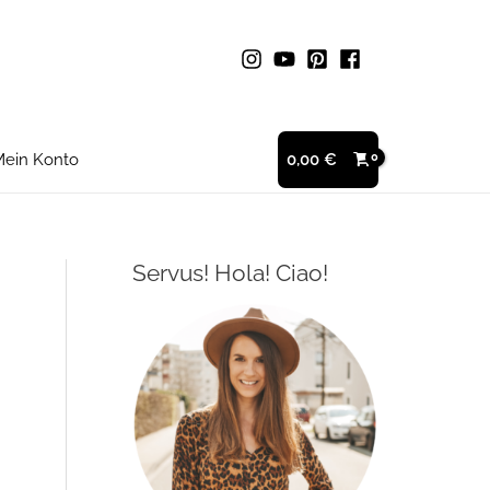
ein Konto
0,00
€
Servus! Hola! Ciao!