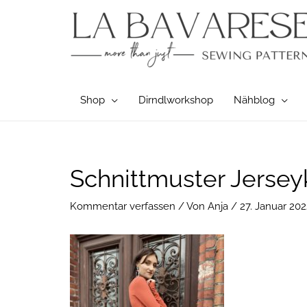
Zum
Inhalt
springen
Shop
Dirndlworkshop
Nähblog
Post
Schnittmuster Jersey
navigation
Kommentar verfassen
/ Von
Anja
/
27. Januar 202