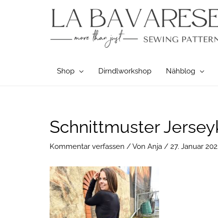
Zum
Inhalt
springen
Shop
Dirndlworkshop
Nähblog
Post
Schnittmuster Jersey
navigation
Kommentar verfassen
/ Von
Anja
/
27. Januar 202