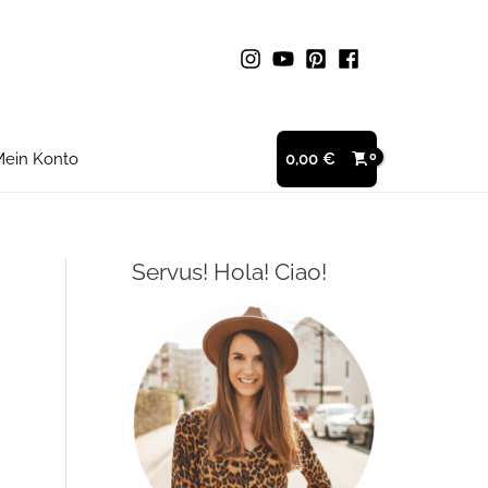
ein Konto
0,00
€
Servus! Hola! Ciao!