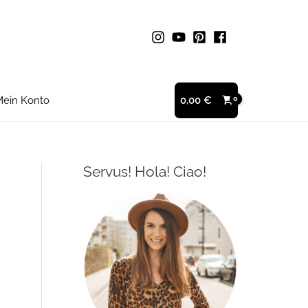
ein Konto
0,00
€
Servus! Hola! Ciao!