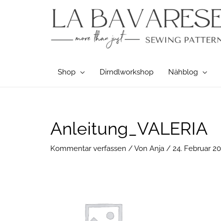
Zum
Inhalt
springen
Shop
Dirndlworkshop
Nähblog
Post
Anleitung_VALERIA
navigation
Kommentar verfassen
/ Von
Anja
/
24. Februar 2