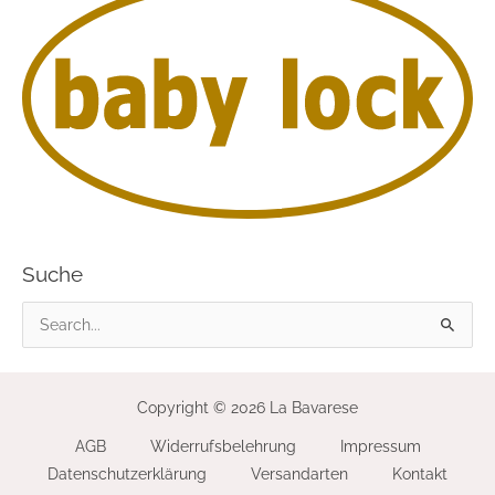
Suche
S
u
c
Copyright © 2026 La Bavarese
h
AGB
Widerrufsbelehrung
Impressum
e
Datenschutzerklärung
Versandarten
Kontakt
n