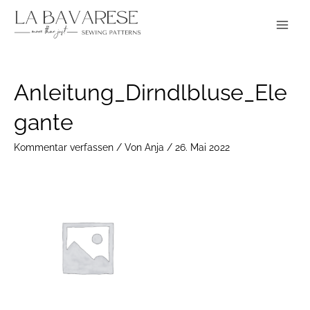
Zum
Main
Inhalt
Menu
springen
Post
Anleitung_Dirndlbluse_Ele
navigation
gante
Kommentar verfassen
/ Von
Anja
/
26. Mai 2022