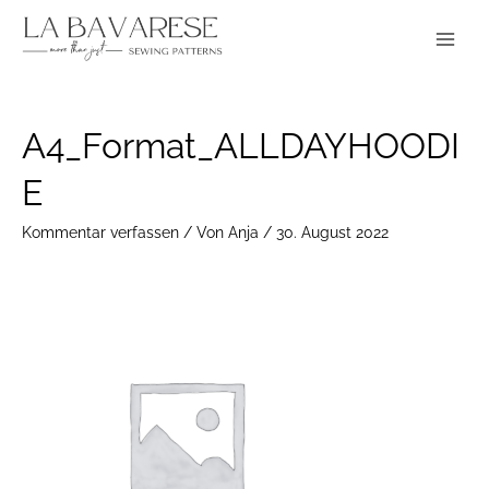
Zum
Main
Inhalt
Menu
springen
Post
A4_Format_ALLDAYHOODI
navigation
E
Kommentar verfassen
/ Von
Anja
/
30. August 2022