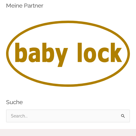
Meine Partner
Suche
S
u
c