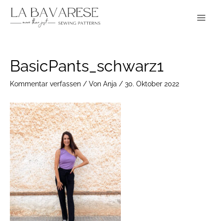
Zum
Main
Inhalt
Menu
springen
Post
BasicPants_schwarz1
navigation
Kommentar verfassen
/ Von
Anja
/
30. Oktober 2022