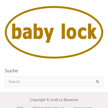
Suche
S
u
c
Copyright © 2026 La Bavarese
h