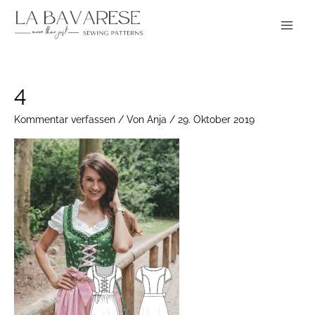
Zum
Main
Inhalt
Menu
springen
4
Kommentar verfassen
/ Von
Anja
/
29. Oktober 2019