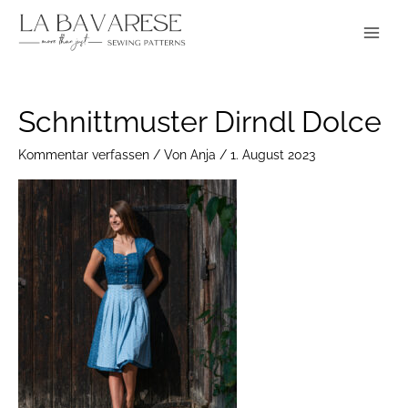
Zum
Main
Inhalt
Menu
springen
Schnittmuster Dirndl Dolce
Kommentar verfassen
/ Von
Anja
/
1. August 2023