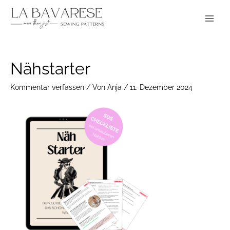
Zum
Main
Inhalt
Menu
springen
Nähstarter
Kommentar verfassen
/ Von
Anja
/
11. Dezember 2024