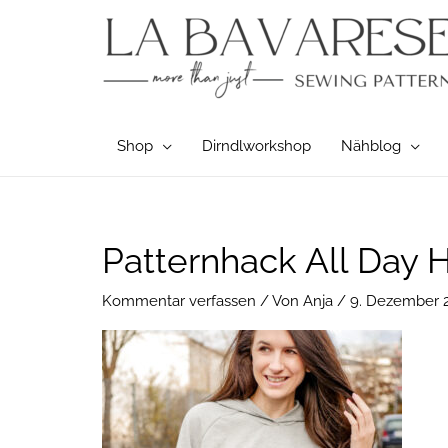
Zum
Inhalt
springen
Shop
Dirndlworkshop
Nähblog
Patternhack All Day 
Kommentar verfassen
/ Von
Anja
/
9. Dezember 