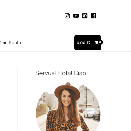
ein Konto
0,00
€
Servus! Hola! Ciao!