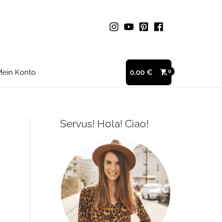
ein Konto
0,00
€
Servus! Hola! Ciao!