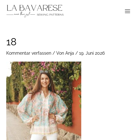
Zum
Main
Inhalt
Menu
springen
18
Kommentar verfassen
/ Von
Anja
/
19. Juni 2026