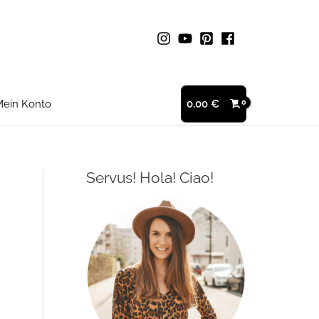
ein Konto
0,00
€
Servus! Hola! Ciao!